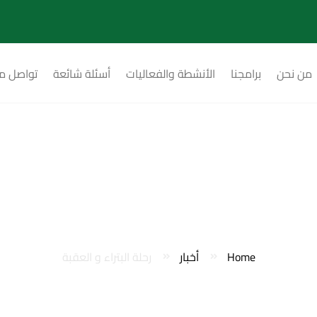
من نحن
برامجنا
الأنشطة والفعاليات
أسئلة شائعة
تواصل مع
لة البتراء و العقب
Home
أخبار
رحلة البتراء و العقبة